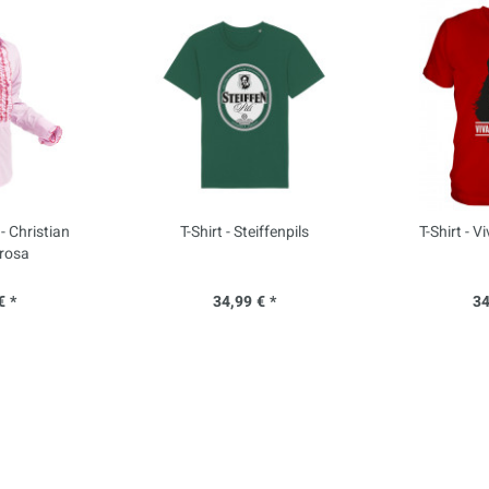
 Christian
T-Shirt - Steiffenpils
T-Shirt - V
 rosa
€ *
34,99 € *
34