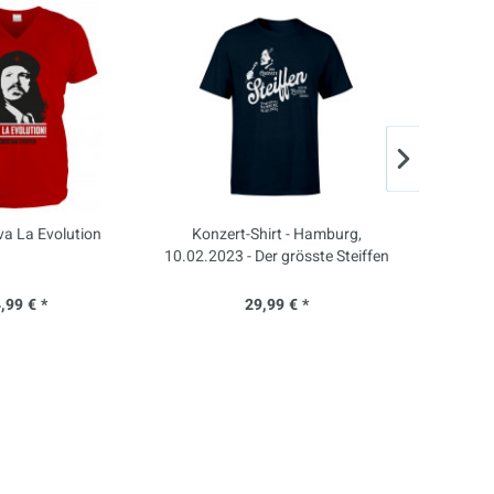
iva La Evolution
Konzert-Shirt - Hamburg,
T-Shirt -
10.02.2023 - Der grösste Steiffen
aller Zeiten (vorerst)
,99 € *
29,99 € *