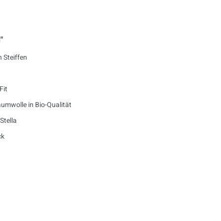
"
n Steiffen
Fit
umwolle in Bio-Qualität
Stella
ck