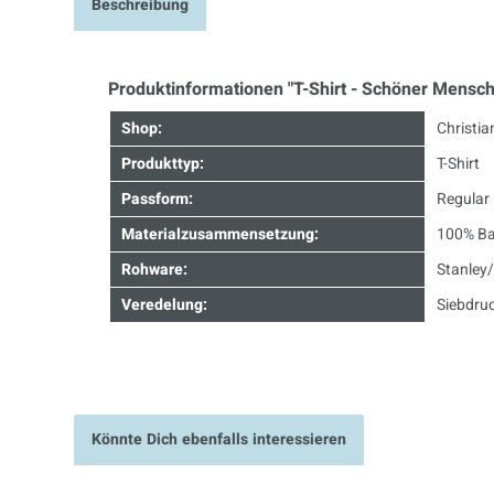
Beschreibung
Produktinformationen "T-Shirt - Schöner Mensch
Shop:
Christia
Produkttyp:
T-Shirt
Passform:
Regular 
Materialzusammensetzung:
100% Ba
Rohware:
Stanley/
Veredelung:
Siebdru
Könnte Dich ebenfalls interessieren