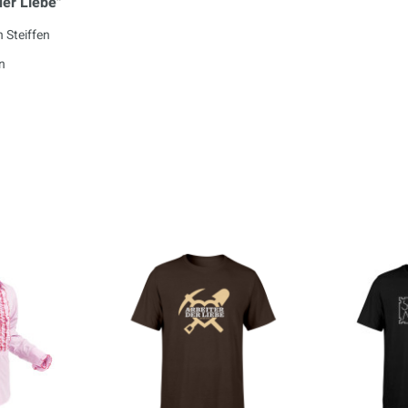
er Liebe"
n Steiffen
n