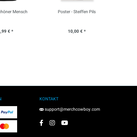
 Schöner Mensch
Poster - Steiffen Pils
T-S
,99 € *
10,00 € *
N
KONTAKT
support@merchcowboy.com