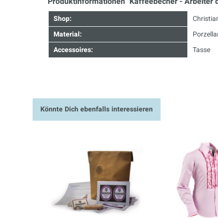
Produktinformationen "Kaffeebecher - Arbeiter d
Shop:
Christia
Material:
Porzella
Accessoires:
Tasse
Könnte Dich ebenfalls interessieren