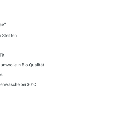
be"
n Steiffen
Fit
umwolle in Bio-Qualität
ck
enwäsche bei 30°C