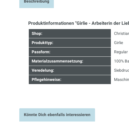
Beschreibung
Produktinformationen "Girlie - Arbeiterin der Lie
Shop:
Christia
Produkttyp:
Girlie
Passform:
Regular 
Materialzusammensetzung:
100% Ba
Veredelung:
Siebdru
Pflegehinweise:
Maschin
Könnte Dich ebenfalls interessieren