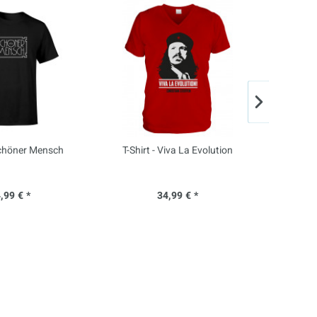
 Schöner Mensch
T-Shirt - Viva La Evolution
T-S
,99 € *
34,99 € *