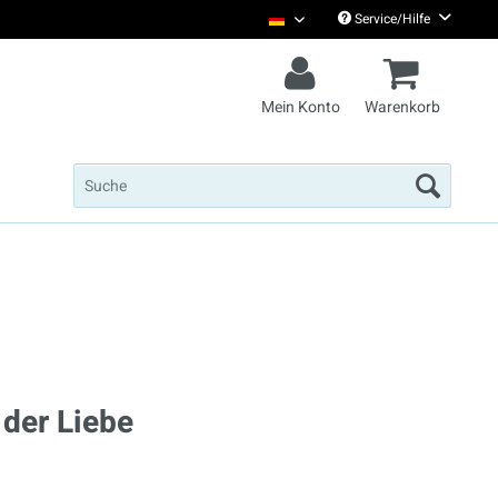
Service/Hilfe
Christian Steiffen Deutsch
Mein Konto
Warenkorb
n der Liebe